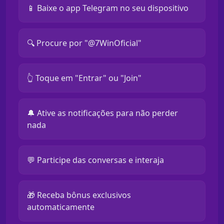
📱 Baixe o app Telegram no seu dispositivo
🔍 Procure por "@7WinOficial"
👆 Toque em "Entrar" ou "Join"
🔔 Ative as notificações para não perder
nada
💬 Participe das conversas e interaja
🎁 Receba bônus exclusivos
automaticamente