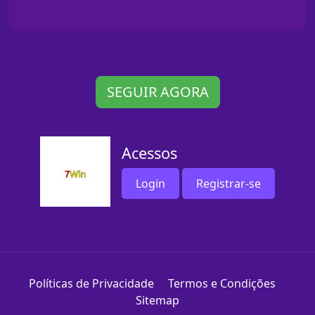
SEGUIR AGORA
Acessos
Login
Registrar-se
Políticas de Privacidade
Termos e Condições
Sitemap