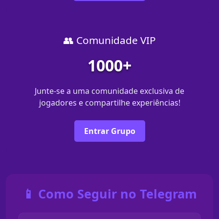
👥 Comunidade VIP
1000+
Junte-se a uma comunidade exclusiva de
jogadores e compartilhe experiências!
Entrar Grupo
📱 Como Seguir no Telegram