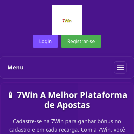
Login
Registrar-se
Menu
📱 7Win A Melhor Plataforma
de Apostas
Cadastre-se na 7Win para ganhar bônus no
cadastro e em cada recarga. Com a 7Win, você