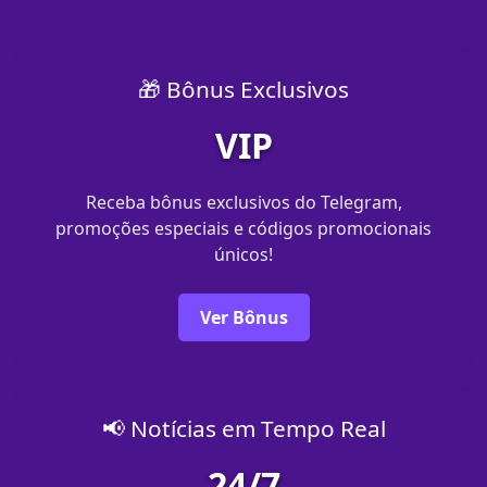
🎁 Bônus Exclusivos
VIP
Receba bônus exclusivos do Telegram,
promoções especiais e códigos promocionais
únicos!
Ver Bônus
📢 Notícias em Tempo Real
24/7