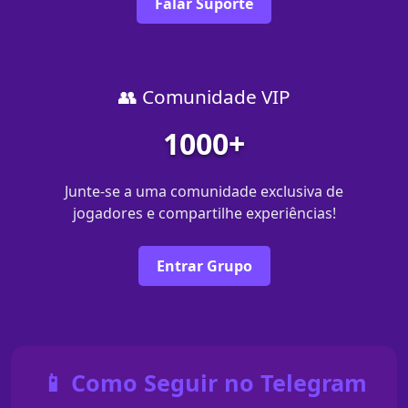
Falar Suporte
👥 Comunidade VIP
1000+
Junte-se a uma comunidade exclusiva de
jogadores e compartilhe experiências!
Entrar Grupo
📱 Como Seguir no Telegram