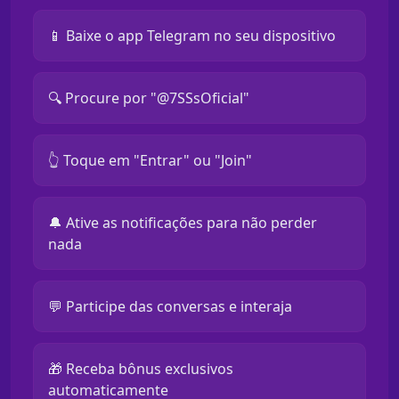
📱 Baixe o app Telegram no seu dispositivo
🔍 Procure por "@7SSsOficial"
👆 Toque em "Entrar" ou "Join"
🔔 Ative as notificações para não perder
nada
💬 Participe das conversas e interaja
🎁 Receba bônus exclusivos
automaticamente