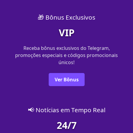
🎁 Bônus Exclusivos
VIP
Receba bônus exclusivos do Telegram,
promoções especiais e códigos promocionais
únicos!
Ver Bônus
📢 Notícias em Tempo Real
24/7