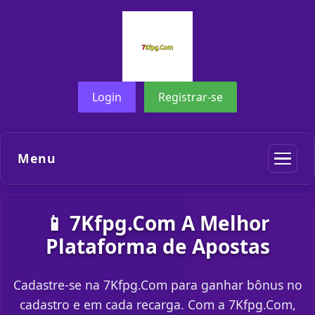
Login
Registrar-se
Menu
📱 7Kfpg.Com A Melhor
Plataforma de Apostas
Cadastre-se na 7Kfpg.Com para ganhar bônus no
cadastro e em cada recarga. Com a 7Kfpg.Com,