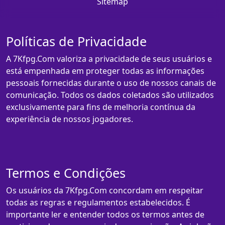
Sitemap
Políticas de Privacidade
A 7Kfpg.Com valoriza a privacidade de seus usuários e
está empenhada em proteger todas as informações
pessoais fornecidas durante o uso de nossos canais de
comunicação. Todos os dados coletados são utilizados
exclusivamente para fins de melhoria contínua da
experiência de nossos jogadores.
Termos e Condições
Os usuários da 7Kfpg.Com concordam em respeitar
todas as regras e regulamentos estabelecidos. É
importante ler e entender todos os termos antes de