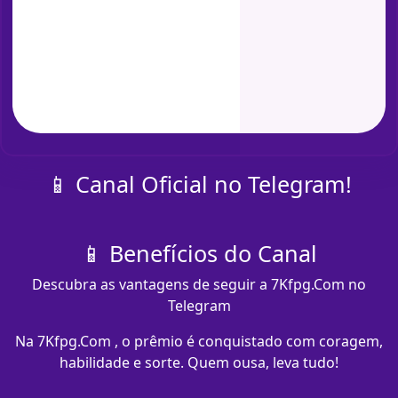
📱 Canal Oficial no Telegram!
📱 Benefícios do Canal
Descubra as vantagens de seguir a 7Kfpg.Com no
Telegram
Na 7Kfpg.Com , o prêmio é conquistado com coragem,
habilidade e sorte. Quem ousa, leva tudo!