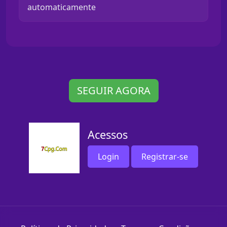
automaticamente
SEGUIR AGORA
Acessos
Login
Registrar-se