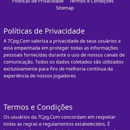
Políticas de Privacidade
Termos e Condições
Sitemap
Políticas de Privacidade
A 7Cpg.Com valoriza a privacidade de seus usuários e
está empenhada em proteger todas as informações
pessoais fornecidas durante o uso de nossos canais de
comunicação. Todos os dados coletados são utilizados
exclusivamente para fins de melhoria contínua da
experiência de nossos jogadores.
Termos e Condições
Os usuários da 7Cpg.Com concordam em respeitar
todas as regras e regulamentos estabelecidos. É