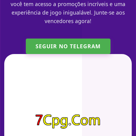
você tem acesso a promoções incríveis e uma
experiência de jogo inigualável. Junte-se aos
vencedores agora!
SEGUIR NO TELEGRAM