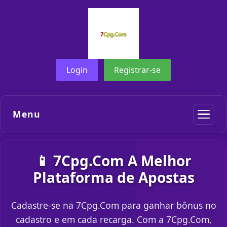
Login
Registrar-se
Menu
📱 7Cpg.Com A Melhor
Plataforma de Apostas
Cadastre-se na 7Cpg.Com para ganhar bônus no
cadastro e em cada recarga. Com a 7Cpg.Com,