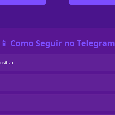
📱 Como Seguir no Telegram
ositivo