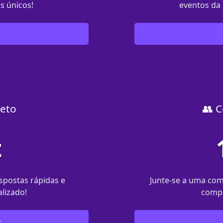
s únicos!
eventos da
reto
👥 
t
espostas rápidas e
Junte-se a uma com
lizado!
compa
e