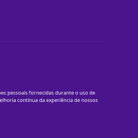
es pessoais fornecidas durante o uso de
elhoria contínua da experiência de nossos