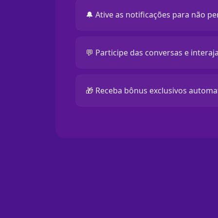
🔔 Ative as notificações para não p
💬 Participe das conversas e interaj
🎁 Receba bônus exclusivos autom