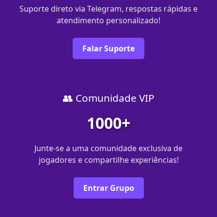
Suporte direto via Telegram, respostas rápidas e
atendimento personalizado!
Falar Suporte
👥 Comunidade VIP
1000+
Junte-se a uma comunidade exclusiva de
jogadores e compartilhe experiências!
Entrar Grupo