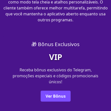
como modo tela cheia e atalhos personalizáveis. O
cliente também oferece melhor multitarefa, permitindo
que você mantenha o aplicativo aberto enquanto usa
outros programas.
🎁 Bônus Exclusivos
VIP
Receba bônus exclusivos do Telegram,
promoções especiais e códigos promocionais
únicos!
Ver Bônus