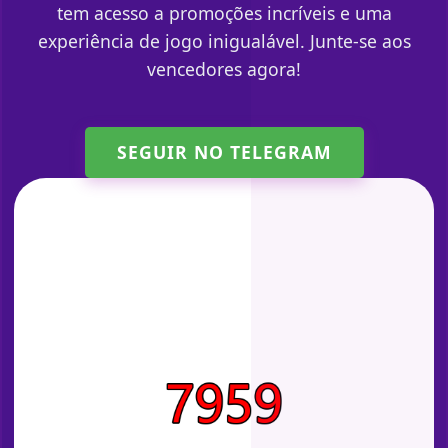
tem acesso a promoções incríveis e uma
experiência de jogo inigualável. Junte-se aos
vencedores agora!
SEGUIR NO TELEGRAM