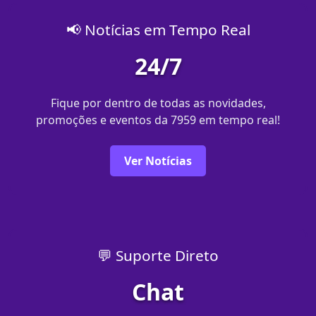
📢 Notícias em Tempo Real
24/7
Fique por dentro de todas as novidades,
promoções e eventos da 7959 em tempo real!
Ver Notícias
💬 Suporte Direto
Chat