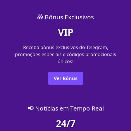
🎁 Bônus Exclusivos
VIP
Receba bônus exclusivos do Telegram,
promoções especiais e códigos promocionais
únicos!
Ver Bônus
📢 Notícias em Tempo Real
24/7