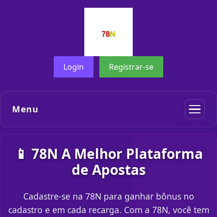
Login
Registrar-se
Menu
📱 78N A Melhor Plataforma
de Apostas
Cadastre-se na 78N para ganhar bônus no
cadastro e em cada recarga. Com a 78N, você tem