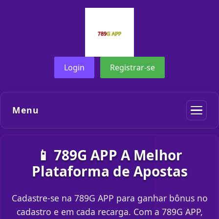
Login
Registrar-se
Menu
📱 789G APP A Melhor
Plataforma de Apostas
Cadastre-se na 789G APP para ganhar bônus no
cadastro e em cada recarga. Com a 789G APP,