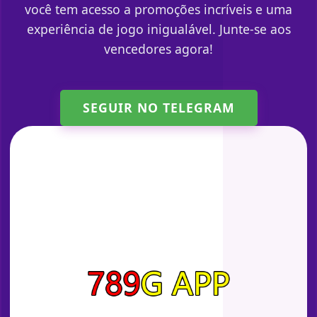
você tem acesso a promoções incríveis e uma
experiência de jogo inigualável. Junte-se aos
vencedores agora!
SEGUIR NO TELEGRAM