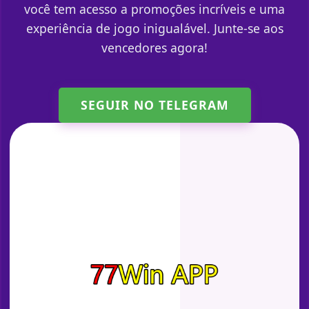
você tem acesso a promoções incríveis e uma
experiência de jogo inigualável. Junte-se aos
vencedores agora!
SEGUIR NO TELEGRAM