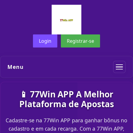
Login
Registrar-se
Menu
📱 77Win APP A Melhor
Plataforma de Apostas
Cadastre-se na 77Win APP para ganhar bônus no
cadastro e em cada recarga. Com a 77Win APP,