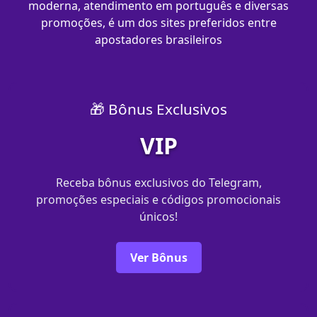
moderna, atendimento em português e diversas
promoções, é um dos sites preferidos entre
apostadores brasileiros
🎁 Bônus Exclusivos
VIP
Receba bônus exclusivos do Telegram,
promoções especiais e códigos promocionais
únicos!
Ver Bônus