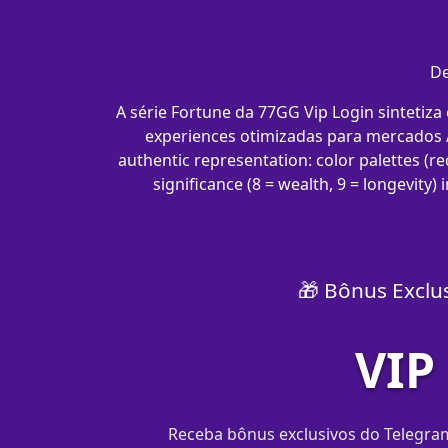
De
A série Fortune da 77GG Vip Login sintetiz
experiences otimizadas para mercados AP
authentic representation: color palettes (re
significance (8 = wealth, 9 = longevit
🎁 Bônus Exclu
VIP
Receba bônus exclusivos do Telegra