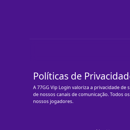
Políticas de Privacida
A 77GG Vip Login valoriza a privacidade de
de nossos canais de comunicação. Todos os 
nossos jogadores.