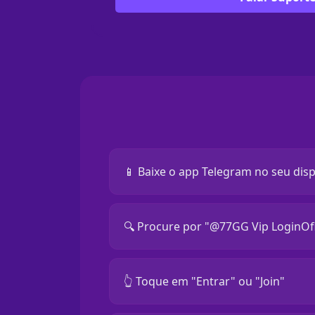
📱 Baixe o app Telegram no seu disp
🔍 Procure por "@77GG Vip LoginOfi
👆 Toque em "Entrar" ou "Join"