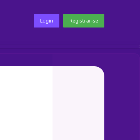
Login
Registrar-se