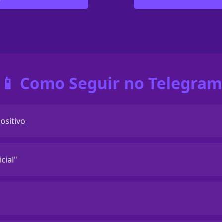
📱 Como Seguir no Telegram
ositivo
cial"