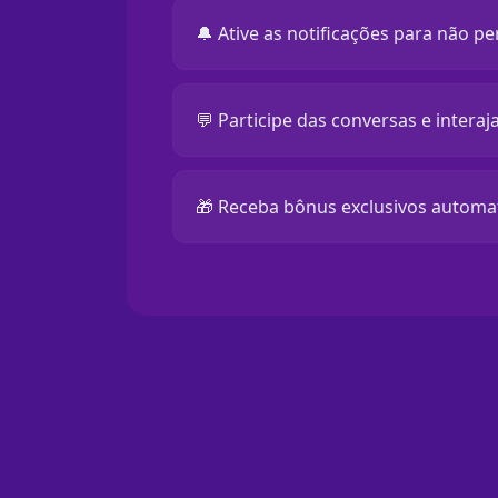
🔔 Ative as notificações para não p
💬 Participe das conversas e interaj
🎁 Receba bônus exclusivos autom