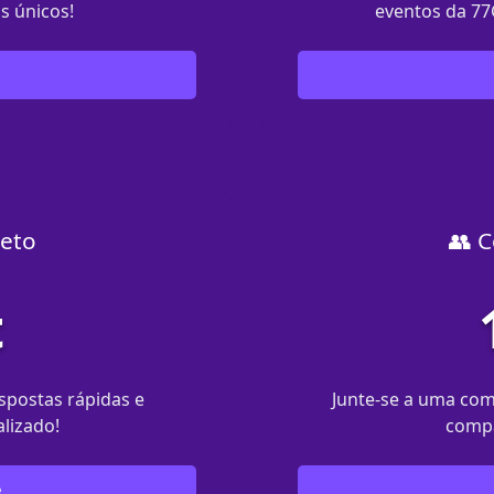
s únicos!
eventos da 77
reto
👥 
t
espostas rápidas e
Junte-se a uma com
lizado!
compa
e