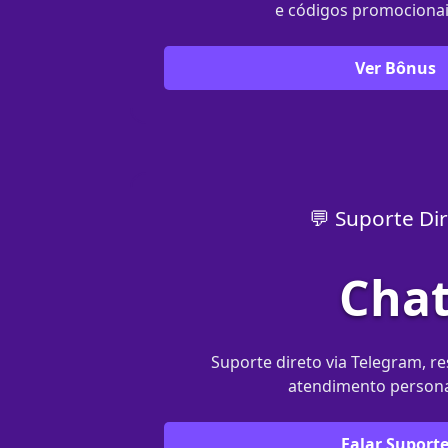
e códigos promocionai
Ver Bônus
💬 Suporte Di
Cha
Suporte direto via Telegram, r
atendimento persona
Falar Suport