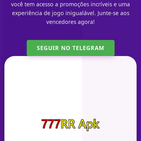
você tem acesso a promoções incríveis e uma
experiência de jogo inigualável. Junte-se aos
vencedores agora!
SEGUIR NO TELEGRAM