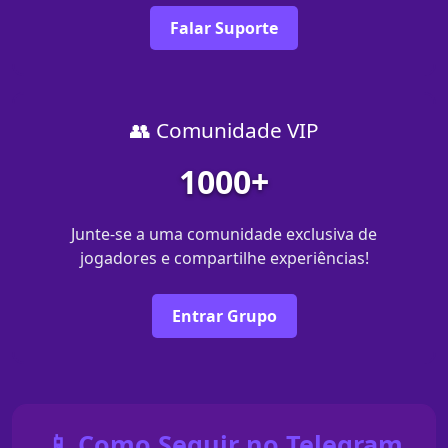
Falar Suporte
👥 Comunidade VIP
1000+
Junte-se a uma comunidade exclusiva de
jogadores e compartilhe experiências!
Entrar Grupo
📱 Como Seguir no Telegram