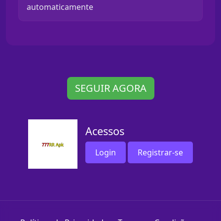
automaticamente
SEGUIR AGORA
Acessos
Login
Registrar-se