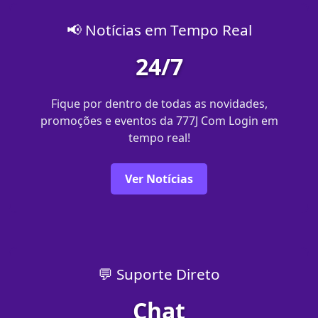
📢 Notícias em Tempo Real
24/7
Fique por dentro de todas as novidades,
promoções e eventos da 777J Com Login em
tempo real!
Ver Notícias
💬 Suporte Direto
Chat