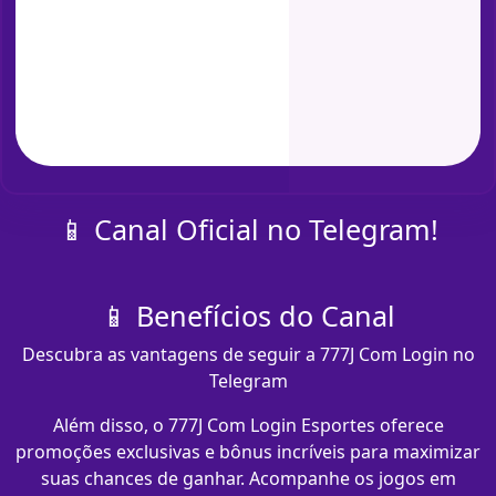
📱 Canal Oficial no Telegram!
📱 Benefícios do Canal
Descubra as vantagens de seguir a 777J Com Login no
Telegram
Além disso, o 777J Com Login Esportes oferece
promoções exclusivas e bônus incríveis para maximizar
suas chances de ganhar. Acompanhe os jogos em