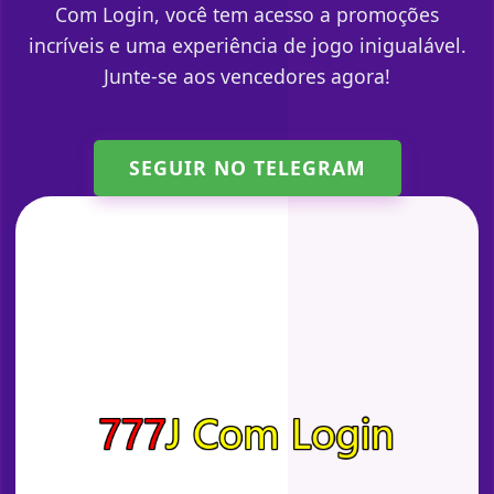
Com Login, você tem acesso a promoções
incríveis e uma experiência de jogo inigualável.
Junte-se aos vencedores agora!
SEGUIR NO TELEGRAM