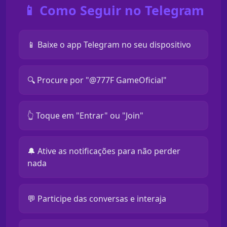
📱 Como Seguir no Telegram
📱 Baixe o app Telegram no seu dispositivo
🔍 Procure por "@777F GameOficial"
👆 Toque em "Entrar" ou "Join"
🔔 Ative as notificações para não perder
nada
💬 Participe das conversas e interaja