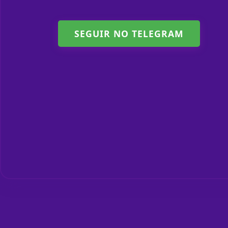
SEGUIR NO TELEGRAM