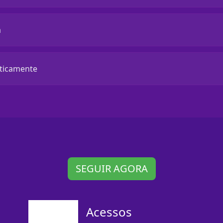
a
aticamente
SEGUIR AGORA
Acessos