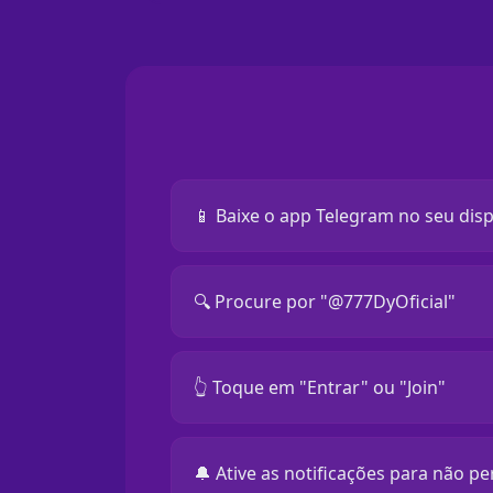
📱 Baixe o app Telegram no seu disp
🔍 Procure por "@777DyOficial"
👆 Toque em "Entrar" ou "Join"
🔔 Ative as notificações para não p