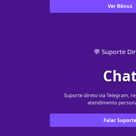
Ver Bônus
💬 Suporte Di
Cha
Suporte direto via Telegram, r
atendimento persona
Falar Suport