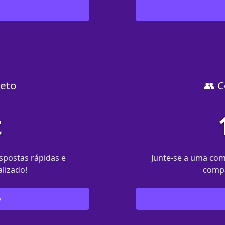
reto
👥 
t
espostas rápidas e
Junte-se a uma com
lizado!
compa
e