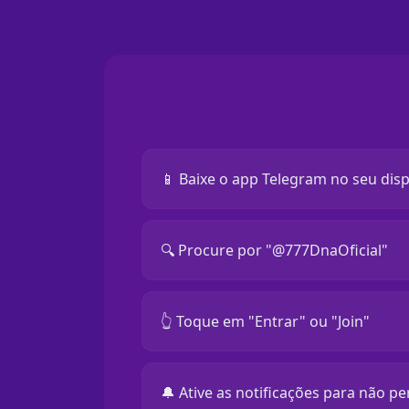
📱 Baixe o app Telegram no seu disp
🔍 Procure por "@777DnaOficial"
👆 Toque em "Entrar" ou "Join"
🔔 Ative as notificações para não p