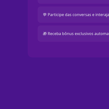
💬 Participe das conversas e interaj
🎁 Receba bônus exclusivos autom