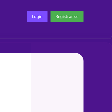
Login
Registrar-se