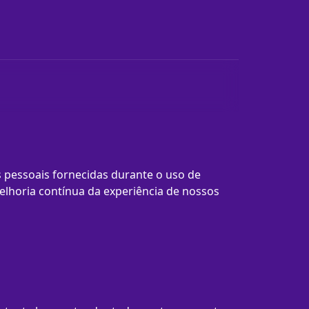
 pessoais fornecidas durante o uso de
elhoria contínua da experiência de nossos