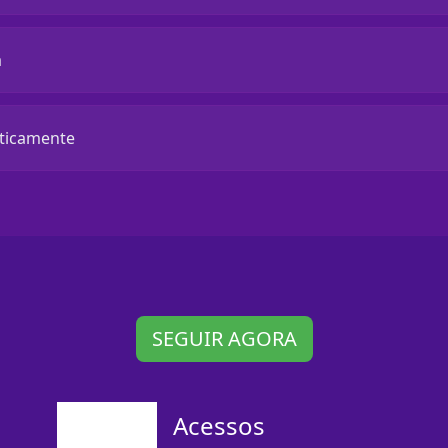
a
aticamente
SEGUIR AGORA
Acessos