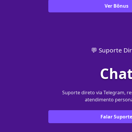
Ver Bônus
💬 Suporte Di
Cha
Suporte direto via Telegram, r
atendimento persona
Falar Suport