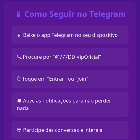
📱 Como Seguir no Telegram
📱 Baixe o app Telegram no seu dispositivo
🔍 Procure por "@777DD VipOficial"
👆 Toque em "Entrar" ou "Join"
🔔 Ative as notificações para não perder
nada
💬 Participe das conversas e interaja