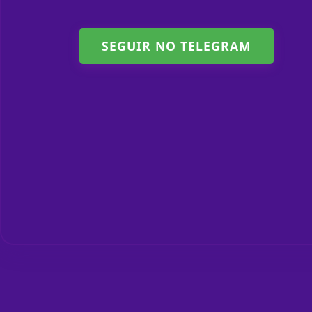
SEGUIR NO TELEGRAM