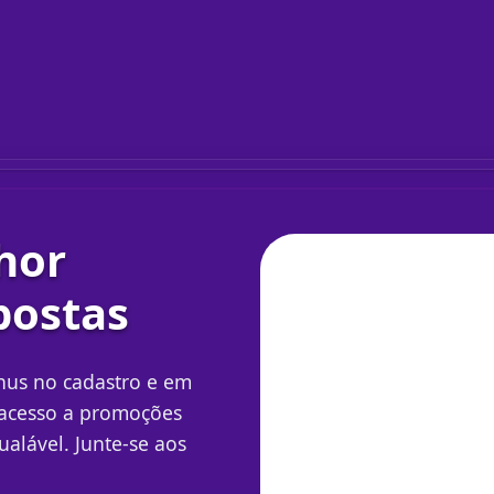
hor
postas
nus no cadastro e em
 acesso a promoções
ualável. Junte-se aos