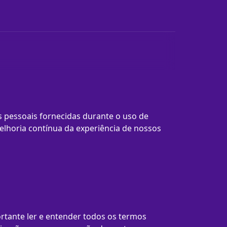
 pessoais fornecidas durante o uso de
elhoria contínua da experiência de nossos
rtante ler e entender todos os termos