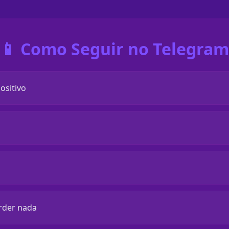
📱 Como Seguir no Telegram
ositivo
erder nada