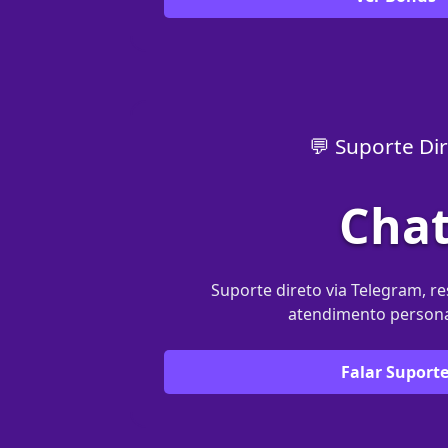
💬 Suporte Di
Cha
Suporte direto via Telegram, r
atendimento persona
Falar Suport