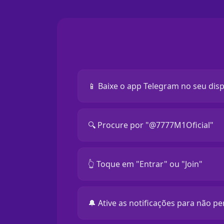
📱 Baixe o app Telegram no seu disp
🔍 Procure por "@7777M1Oficial"
👆 Toque em "Entrar" ou "Join"
🔔 Ative as notificações para não p