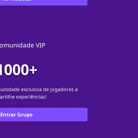
Comunidade VIP
1000+
unidade exclusiva de jogadores e
rtilhe experiências!
Entrar Grupo