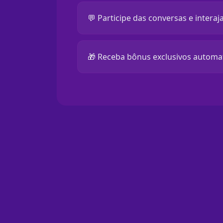
💬 Participe das conversas e interaj
🎁 Receba bônus exclusivos autom