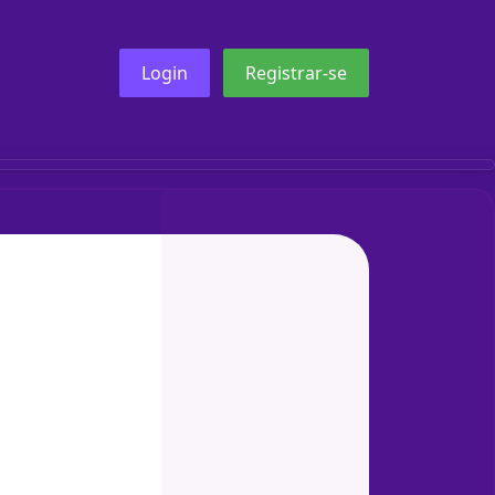
Login
Registrar-se