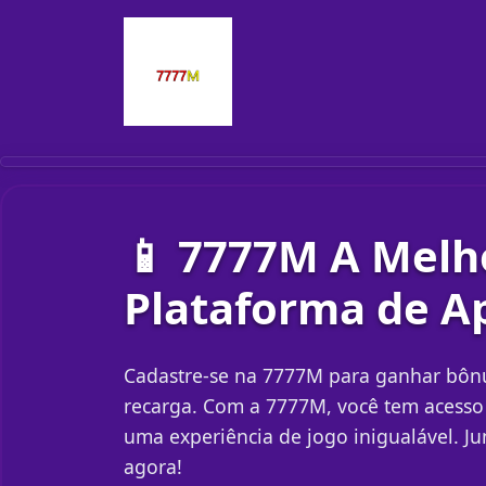
📱 7777M A Melh
Plataforma de A
Cadastre-se na 7777M para ganhar bôn
recarga. Com a 7777M, você tem acesso 
uma experiência de jogo inigualável. J
agora!