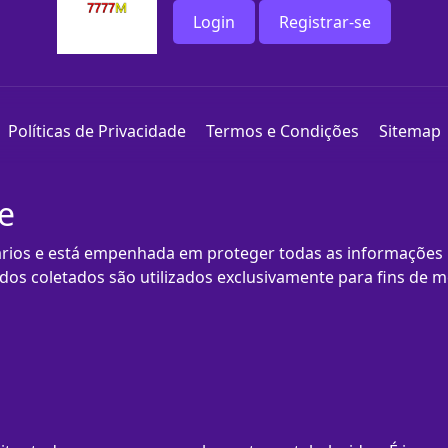
Login
Registrar-se
Políticas de Privacidade
Termos e Condições
Sitemap
de
uários e está empenhada em proteger todas as informações 
os coletados são utilizados exclusivamente para fins de m