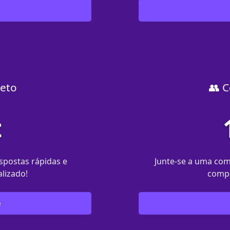
reto
👥 
t
espostas rápidas e
Junte-se a uma com
lizado!
compa
e