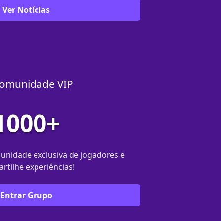
Ver Notícias
Comunidade VIP
1000+
unidade exclusiva de jogadores e
rtilhe experiências!
Entrar Grupo