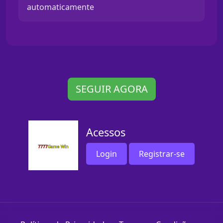
automaticamente
SEGUIR AGORA
Acessos
Login
Registrar-se