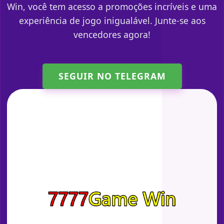
Win, você tem acesso a promoções incríveis e uma
experiência de jogo inigualável. Junte-se aos
vencedores agora!
SEGUIR NO TELEGRAM