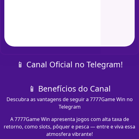
📱 Canal Oficial no Telegram!
📱 Benefícios do Canal
Descubra as vantagens de seguir a 7777Game Win no
Telegram
A 7777Game Win apresenta jogos com alta taxa de
retorno, como slots, pôquer e pesca — entre e viva essa
atmosfera vibrante!