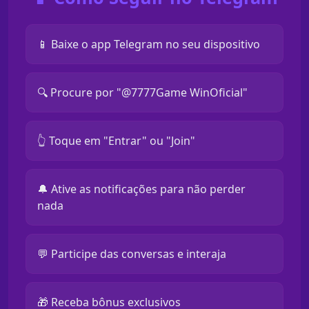
📱 Baixe o app Telegram no seu dispositivo
🔍 Procure por "@7777Game WinOficial"
👆 Toque em "Entrar" ou "Join"
🔔 Ative as notificações para não perder
nada
💬 Participe das conversas e interaja
🎁 Receba bônus exclusivos