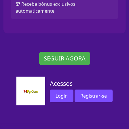
🎁 Receba bônus exclusivos
automaticamente
SEGUIR AGORA
Acessos
Login
Registrar-se