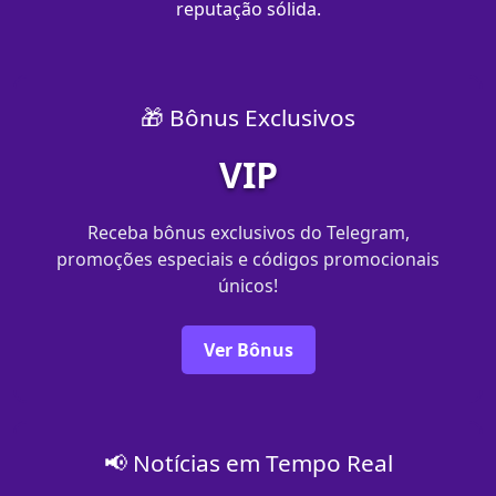
reputação sólida.
🎁 Bônus Exclusivos
VIP
Receba bônus exclusivos do Telegram,
promoções especiais e códigos promocionais
únicos!
Ver Bônus
📢 Notícias em Tempo Real