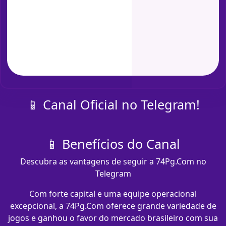
📱 Canal Oficial no Telegram!
📱 Benefícios do Canal
Descubra as vantagens de seguir a 74Pg.Com no
Telegram
Com forte capital e uma equipe operacional
excepcional, a 74Pg.Com oferece grande variedade de
jogos e ganhou o favor do mercado brasileiro com sua