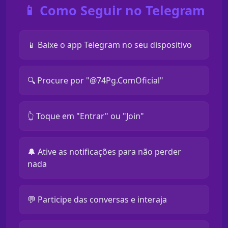
📱 Como Seguir no Telegram
📱 Baixe o app Telegram no seu dispositivo
🔍 Procure por "@74Pg.ComOficial"
👆 Toque em "Entrar" ou "Join"
🔔 Ative as notificações para não perder
nada
💬 Participe das conversas e interaja