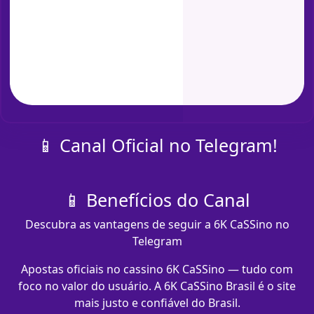
📱 Canal Oficial no Telegram!
📱 Benefícios do Canal
Descubra as vantagens de seguir a 6K CaSSino no
Telegram
Apostas oficiais no cassino 6K CaSSino — tudo com
foco no valor do usuário. A 6K CaSSino Brasil é o site
mais justo e confiável do Brasil.