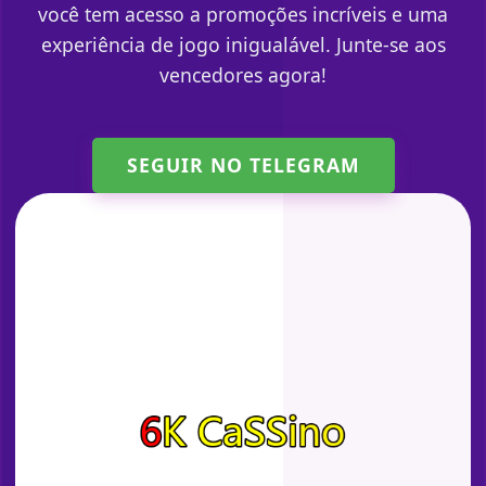
você tem acesso a promoções incríveis e uma
experiência de jogo inigualável. Junte-se aos
vencedores agora!
SEGUIR NO TELEGRAM