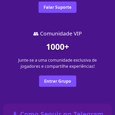
Falar Suporte
👥 Comunidade VIP
1000+
Junte-se a uma comunidade exclusiva de
jogadores e compartilhe experiências!
Entrar Grupo
📱 Como Seguir no Telegram