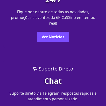
Fique por dentro de todas as novidades,
promoções e eventos da 6K CaSSino em tempo
real!
Ver Notícias
💬 Suporte Direto
Chat
Suporte direto via Telegram, respostas rápidas e
atendimento personalizado!