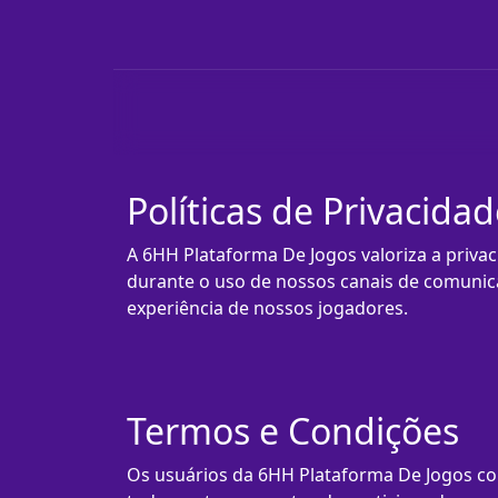
Políticas de Privacida
A 6HH Plataforma De Jogos valoriza a priv
durante o uso de nossos canais de comunica
experiência de nossos jogadores.
Termos e Condições
Os usuários da 6HH Plataforma De Jogos co