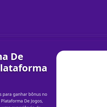
ma De
Plataforma
s para ganhar bônus no
 Plataforma De Jogos,