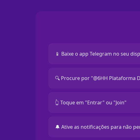
📱 Baixe o app Telegram no seu disp
🔍 Procure por "@6HH Plataforma De
👆 Toque em "Entrar" ou "Join"
🔔 Ative as notificações para não p