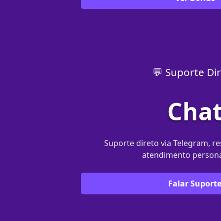
💬 Suporte Di
Cha
Suporte direto via Telegram, r
atendimento persona
Falar Suport