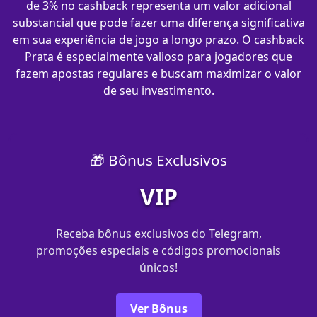
de 3% no cashback representa um valor adicional
substancial que pode fazer uma diferença significativa
em sua experiência de jogo a longo prazo. O cashback
Prata é especialmente valioso para jogadores que
fazem apostas regulares e buscam maximizar o valor
de seu investimento.
🎁 Bônus Exclusivos
VIP
Receba bônus exclusivos do Telegram,
promoções especiais e códigos promocionais
únicos!
Ver Bônus