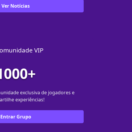
Ver Notícias
Comunidade VIP
1000+
unidade exclusiva de jogadores e
rtilhe experiências!
Entrar Grupo