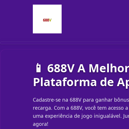
📱 688V A Melho
Plataforma de A
Cadastre-se na 688V para ganhar bônus
recarga. Com a 688V, você tem acesso a
uma experiência de jogo inigualável. J
agora!