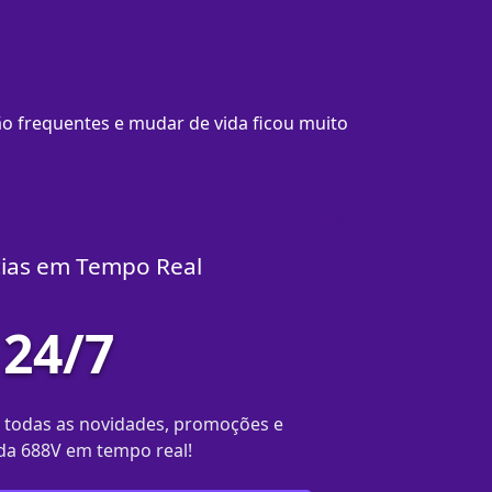
ão frequentes e mudar de vida ficou muito
cias em Tempo Real
24/7
e todas as novidades, promoções e
da 688V em tempo real!