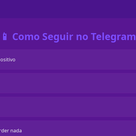
📱 Como Seguir no Telegram
ositivo
erder nada