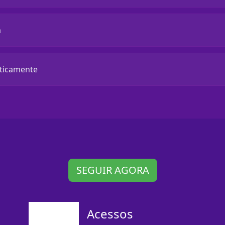
a
aticamente
SEGUIR AGORA
Acessos