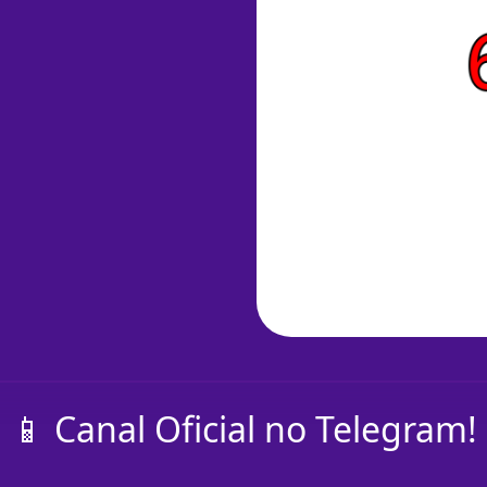
📱 Canal Oficial no Telegram!