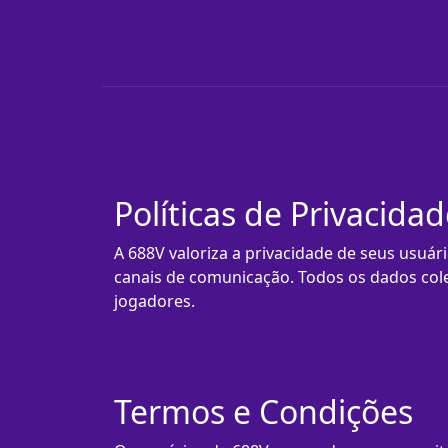
Políticas de Privacida
A 688V valoriza a privacidade de seus usuá
canais de comunicação. Todos os dados cole
jogadores.
Termos e Condições