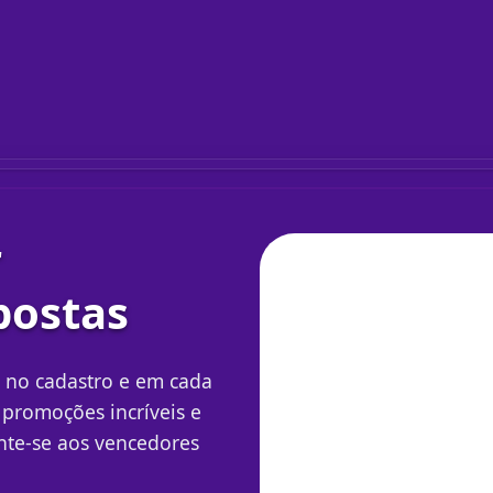
r
postas
 no cadastro e em cada
 promoções incríveis e
unte-se aos vencedores