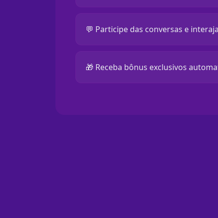
💬 Participe das conversas e interaj
🎁 Receba bônus exclusivos autom