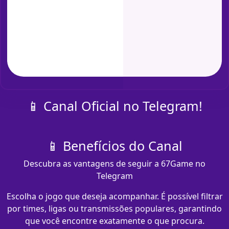
📱 Canal Oficial no Telegram!
📱 Benefícios do Canal
Descubra as vantagens de seguir a 67Game no
Telegram
Escolha o jogo que deseja acompanhar. É possível filtrar
por times, ligas ou transmissões populares, garantindo
que você encontre exatamente o que procura.