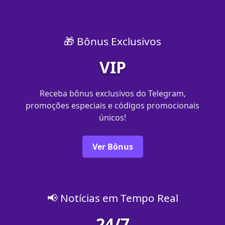
🎁 Bônus Exclusivos
VIP
Receba bônus exclusivos do Telegram,
promoções especiais e códigos promocionais
únicos!
Ver Bônus
📢 Notícias em Tempo Real
24/7