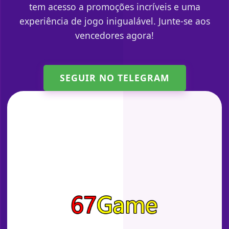
tem acesso a promoções incríveis e uma
experiência de jogo inigualável. Junte-se aos
vencedores agora!
SEGUIR NO TELEGRAM