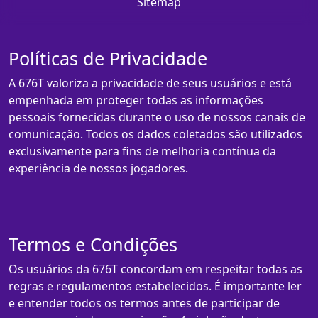
Sitemap
Políticas de Privacidade
A 676T valoriza a privacidade de seus usuários e está
empenhada em proteger todas as informações
pessoais fornecidas durante o uso de nossos canais de
comunicação. Todos os dados coletados são utilizados
exclusivamente para fins de melhoria contínua da
experiência de nossos jogadores.
Termos e Condições
Os usuários da 676T concordam em respeitar todas as
regras e regulamentos estabelecidos. É importante ler
e entender todos os termos antes de participar de