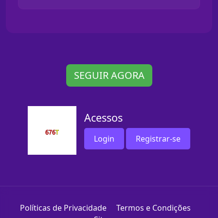
SEGUIR AGORA
Acessos
Login
Registrar-se
Políticas de Privacidade
Termos e Condições