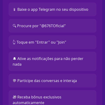
📱 Baixe o app Telegram no seu dispositivo
🔍 Procure por "@676TOficial"
👆 Toque em "Entrar" ou "Join"
🔔 Ative as notificações para não perder
nada
💬 Participe das conversas e interaja
🎁 Receba bônus exclusivos
automaticamente