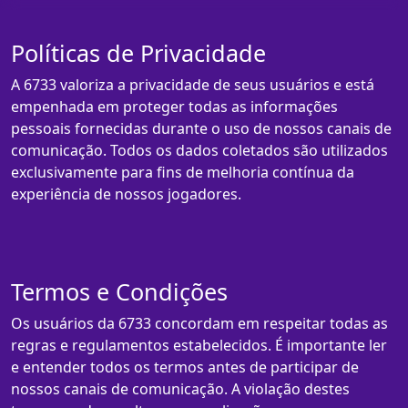
Políticas de Privacidade
A 6733 valoriza a privacidade de seus usuários e está
empenhada em proteger todas as informações
pessoais fornecidas durante o uso de nossos canais de
comunicação. Todos os dados coletados são utilizados
exclusivamente para fins de melhoria contínua da
experiência de nossos jogadores.
Termos e Condições
Os usuários da 6733 concordam em respeitar todas as
regras e regulamentos estabelecidos. É importante ler
e entender todos os termos antes de participar de
nossos canais de comunicação. A violação destes