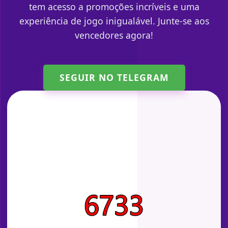
tem acesso a promoções incríveis e uma
experiência de jogo inigualável. Junte-se aos
vencedores agora!
SEGUIR NO TELEGRAM