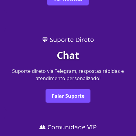
💬 Suporte Direto
Chat
Suporte direto via Telegram, respostas rápidas e
atendimento personalizado!
Falar Suporte
👥 Comunidade VIP