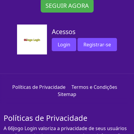
SEGUIR AGORA
Acessos
Login
Registrar-se
Políticas de Privacidade
Termos e Condições
Sitemap
Políticas de Privacidade
A 66Jogo Login valoriza a privacidade de seus usuários