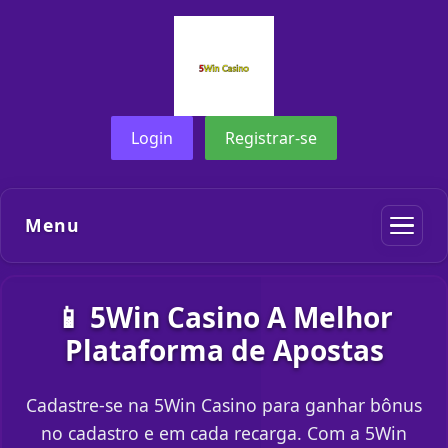
Login
Registrar-se
Menu
📱 5Win Casino A Melhor
Plataforma de Apostas
Cadastre-se na 5Win Casino para ganhar bônus
no cadastro e em cada recarga. Com a 5Win