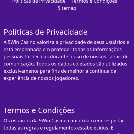
Políticas de Privacidade
Termos e Condições
Sitemap
Políticas de Privacidade
A 5Win Casino valoriza a privacidade de seus usuários e
está empenhada em proteger todas as informações
pessoais fornecidas durante o uso de nossos canais de
comunicação. Todos os dados coletados são utilizados
exclusivamente para fins de melhoria contínua da
experiência de nossos jogadores.
Termos e Condições
Os usuários da 5Win Casino concordam em respeitar
todas as regras e regulamentos estabelecidos. É