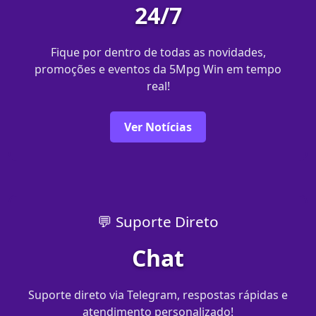
24/7
Fique por dentro de todas as novidades,
promoções e eventos da 5Mpg Win em tempo
real!
Ver Notícias
💬 Suporte Direto
Chat
Suporte direto via Telegram, respostas rápidas e
atendimento personalizado!