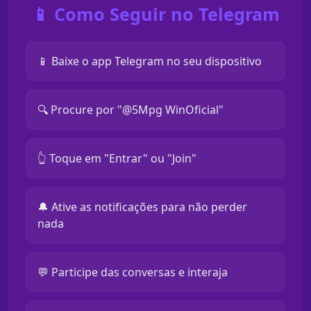
📱 Como Seguir no Telegram
📱 Baixe o app Telegram no seu dispositivo
🔍 Procure por "@5Mpg WinOficial"
👆 Toque em "Entrar" ou "Join"
🔔 Ative as notificações para não perder
nada
💬 Participe das conversas e interaja