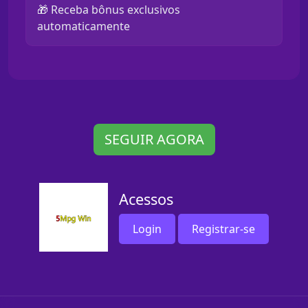
🎁 Receba bônus exclusivos
automaticamente
SEGUIR AGORA
Acessos
Login
Registrar-se