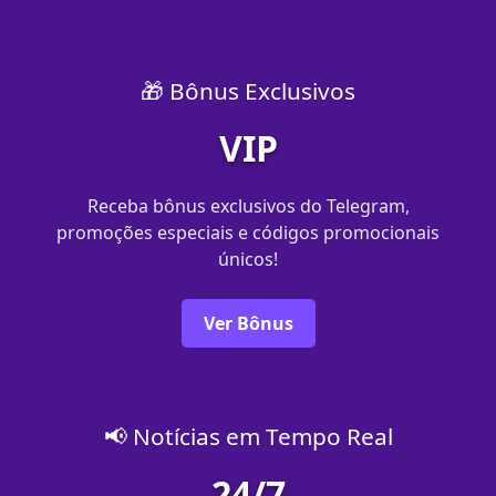
🎁 Bônus Exclusivos
VIP
Receba bônus exclusivos do Telegram,
promoções especiais e códigos promocionais
únicos!
Ver Bônus
📢 Notícias em Tempo Real
24/7