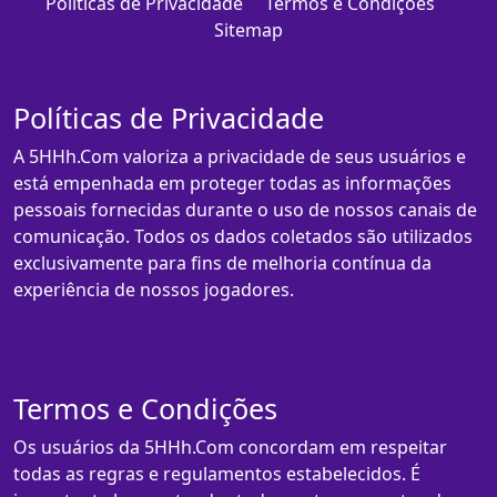
Políticas de Privacidade
Termos e Condições
Sitemap
Políticas de Privacidade
A 5HHh.Com valoriza a privacidade de seus usuários e
está empenhada em proteger todas as informações
pessoais fornecidas durante o uso de nossos canais de
comunicação. Todos os dados coletados são utilizados
exclusivamente para fins de melhoria contínua da
experiência de nossos jogadores.
Termos e Condições
Os usuários da 5HHh.Com concordam em respeitar
todas as regras e regulamentos estabelecidos. É