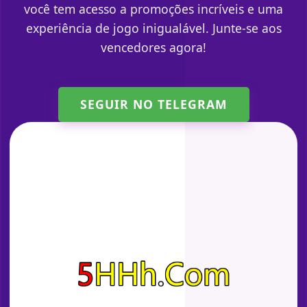
você tem acesso a promoções incríveis e uma
experiência de jogo inigualável. Junte-se aos
vencedores agora!
SEGUIR NO TELEGRAM