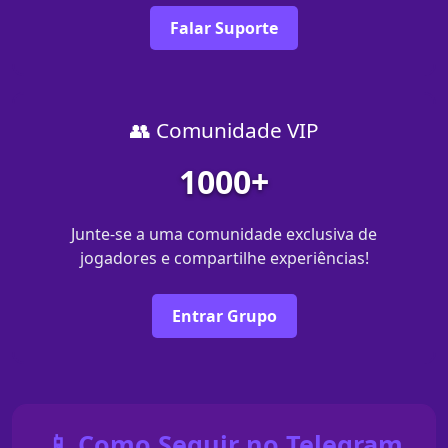
Falar Suporte
👥 Comunidade VIP
1000+
Junte-se a uma comunidade exclusiva de
jogadores e compartilhe experiências!
Entrar Grupo
📱 Como Seguir no Telegram