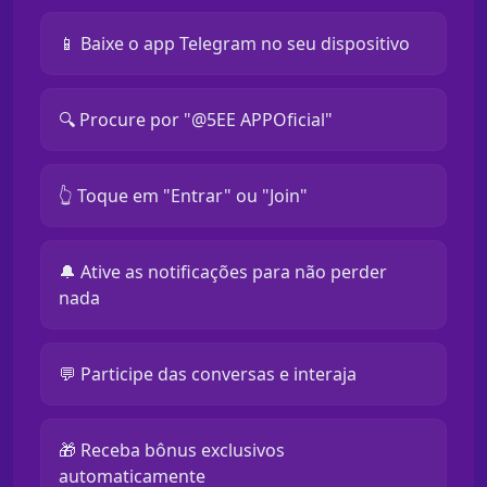
📱 Baixe o app Telegram no seu dispositivo
🔍 Procure por "@5EE APPOficial"
👆 Toque em "Entrar" ou "Join"
🔔 Ative as notificações para não perder
nada
💬 Participe das conversas e interaja
🎁 Receba bônus exclusivos
automaticamente