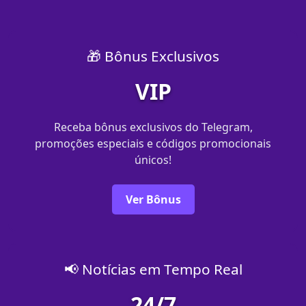
🎁 Bônus Exclusivos
VIP
Receba bônus exclusivos do Telegram,
promoções especiais e códigos promocionais
únicos!
Ver Bônus
📢 Notícias em Tempo Real
24/7