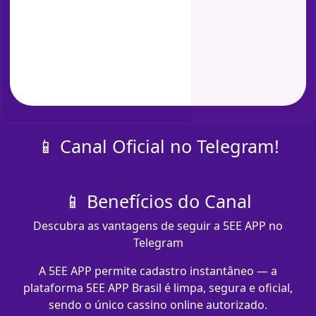
📱 Canal Oficial no Telegram!
📱 Benefícios do Canal
Descubra as vantagens de seguir a 5EE APP no
Telegram
A 5EE APP permite cadastro instantâneo — a
plataforma 5EE APP Brasil é limpa, segura e oficial,
sendo o único cassino online autorizado.