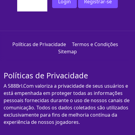
Login
Registrar-se
Políticas de Privacidade
Termos e Condições
Sitemap
Políticas de Privacidade
A 588Brl.Com valoriza a privacidade de seus usuários e
está empenhada em proteger todas as informações
pessoais fornecidas durante o uso de nossos canais de
comunicação. Todos os dados coletados são utilizados
exclusivamente para fins de melhoria contínua da
experiência de nossos jogadores.