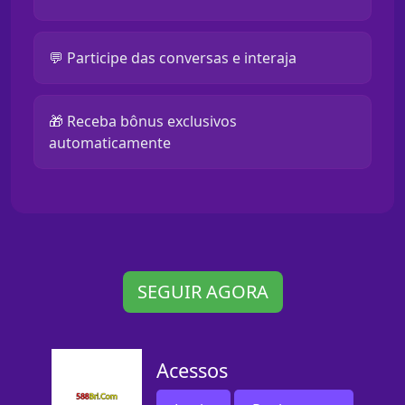
💬 Participe das conversas e interaja
🎁 Receba bônus exclusivos
automaticamente
SEGUIR AGORA
Acessos