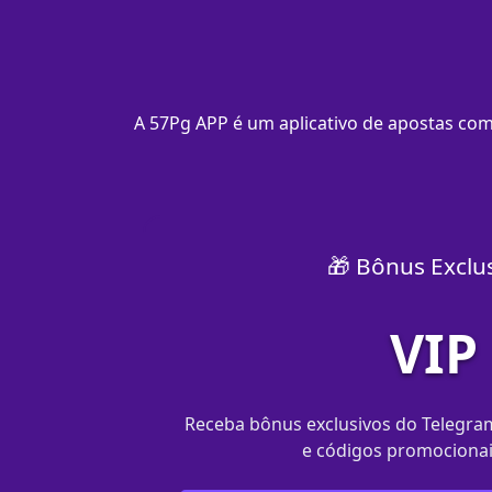
A 57Pg APP é um aplicativo de apostas com 
🎁 Bônus Exclu
VIP
Receba bônus exclusivos do Telegra
e códigos promocionai