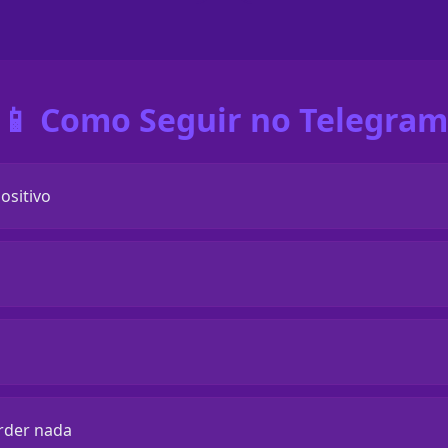
📱 Como Seguir no Telegram
ositivo
erder nada