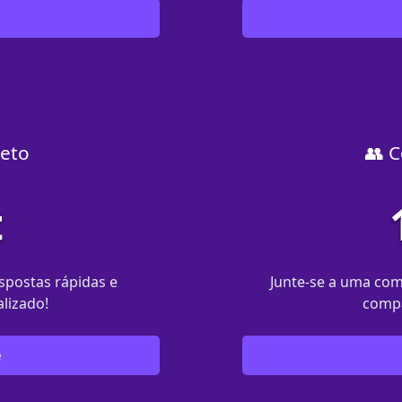
reto
👥 
t
espostas rápidas e
Junte-se a uma com
lizado!
compa
e