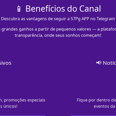
📱 Benefícios do Canal
Descubra as vantagens de seguir a 57Pg APP no Telegram
grandes ganhos a partir de pequenos valores — a plataform
transparência, onde seus sonhos começam!
sivos
📢 Notí
m, promoções especiais
Fique por dentro d
s únicos!
eventos da