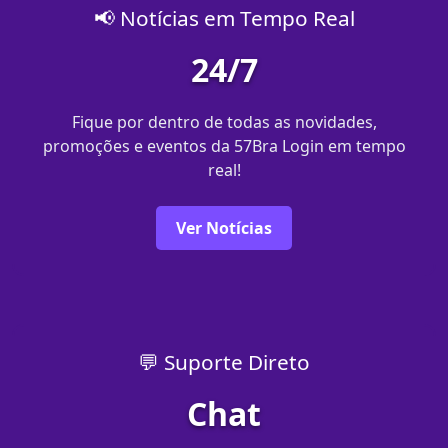
📢 Notícias em Tempo Real
24/7
Fique por dentro de todas as novidades,
promoções e eventos da 57Bra Login em tempo
real!
Ver Notícias
💬 Suporte Direto
Chat