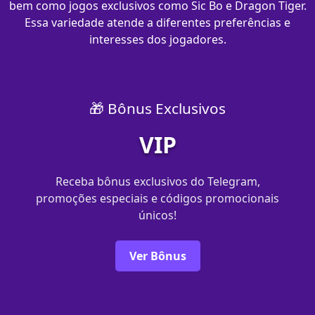
bem como jogos exclusivos como Sic Bo e Dragon Tiger.
Essa variedade atende a diferentes preferências e
interesses dos jogadores.
🎁 Bônus Exclusivos
VIP
Receba bônus exclusivos do Telegram,
promoções especiais e códigos promocionais
únicos!
Ver Bônus