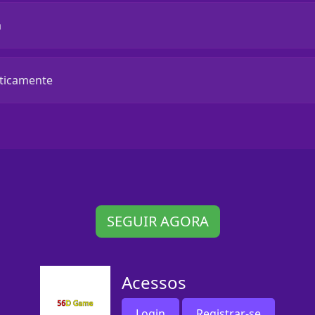
a
aticamente
SEGUIR AGORA
Acessos
Login
Registrar-se