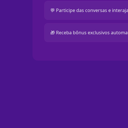
💬 Participe das conversas e interaj
🎁 Receba bônus exclusivos autom