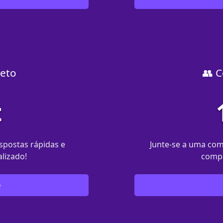
reto
👥 
t
espostas rápidas e
Junte-se a uma com
lizado!
compa
e