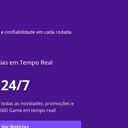
e confiabilidade em cada rodada.
cias em Tempo Real
24/7
e todas as novidades, promoções e
 56D Game em tempo real!
Ver Notícias