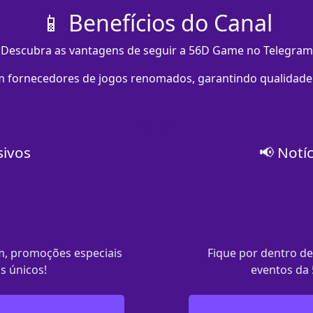
📱 Benefícios do Canal
Descubra as vantagens de seguir a 56D Game no Telegram
fornecedores de jogos renomados, garantindo qualidade 
sivos
📢 Notí
m, promoções especiais
Fique por dentro d
s únicos!
eventos da