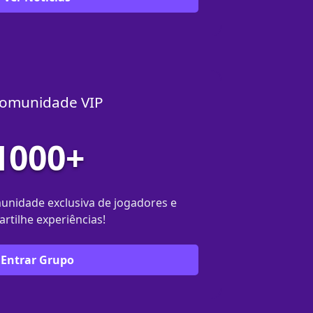
Comunidade VIP
1000+
unidade exclusiva de jogadores e
rtilhe experiências!
Entrar Grupo