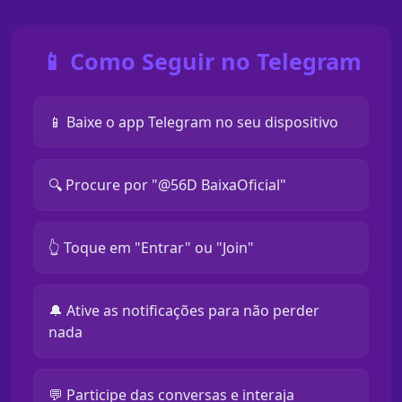
📱 Como Seguir no Telegram
📱 Baixe o app Telegram no seu dispositivo
🔍 Procure por "@56D BaixaOficial"
👆 Toque em "Entrar" ou "Join"
🔔 Ative as notificações para não perder
nada
💬 Participe das conversas e interaja