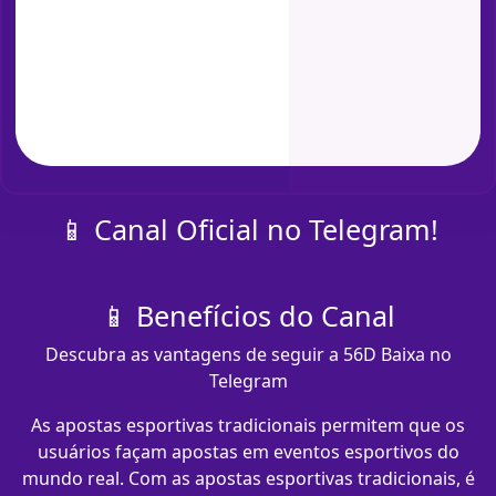
📱 Canal Oficial no Telegram!
📱 Benefícios do Canal
Descubra as vantagens de seguir a 56D Baixa no
Telegram
As apostas esportivas tradicionais permitem que os
usuários façam apostas em eventos esportivos do
mundo real. Com as apostas esportivas tradicionais, é