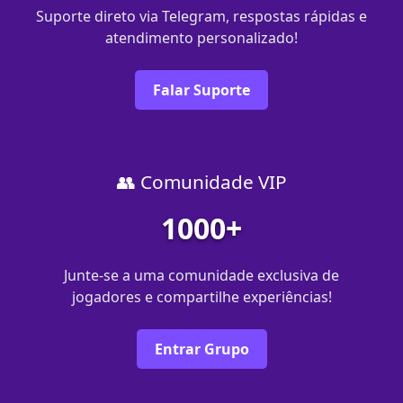
Suporte direto via Telegram, respostas rápidas e
atendimento personalizado!
Falar Suporte
👥 Comunidade VIP
1000+
Junte-se a uma comunidade exclusiva de
jogadores e compartilhe experiências!
Entrar Grupo