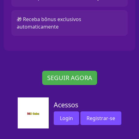
🎁 Receba bônus exclusivos
automaticamente
SEGUIR AGORA
Acessos
Login
Registrar-se