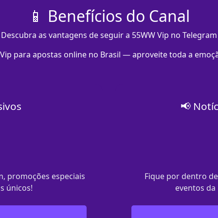
📱 Benefícios do Canal
Descubra as vantagens de seguir a 55WW Vip no Telegram
ip para apostas online no Brasil — aproveite toda a emoção
sivos
📢 Notí
m, promoções especiais
Fique por dentro d
s únicos!
eventos da