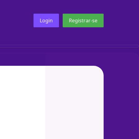
Login
Registrar-se