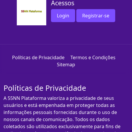
Acessos
Login
Registrar-se
Políticas de Privacidade
Termos e Condições
Sitemap
Políticas de Privacidade
A 55NN Plataforma valoriza a privacidade de seus
usuários e está empenhada em proteger todas as
informações pessoais fornecidas durante o uso de
nossos canais de comunicação. Todos os dados
coletados são utilizados exclusivamente para fins de