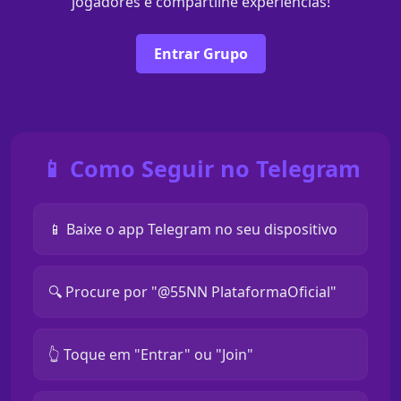
jogadores e compartilhe experiências!
Entrar Grupo
📱 Como Seguir no Telegram
📱 Baixe o app Telegram no seu dispositivo
🔍 Procure por "@55NN PlataformaOficial"
👆 Toque em "Entrar" ou "Join"