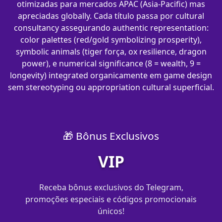
otimizadas para mercados APAC (Asia-Pacific) mas
apreciadas globally. Cada título passa por cultural
consultancy assegurando authentic representation:
color palettes (red/gold symbolizing prosperity),
symbolic animals (tiger força, ox resilience, dragon
power), e numerical significance (8 = wealth, 9 =
longevity) integrated organicamente em game design
sem stereotyping ou appropriation cultural superficial.
🎁 Bônus Exclusivos
VIP
Receba bônus exclusivos do Telegram,
promoções especiais e códigos promocionais
únicos!