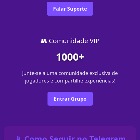
Falar Suporte
👥 Comunidade VIP
1000+
Junte-se a uma comunidade exclusiva de
jogadores e compartilhe experiências!
Entrar Grupo
📱 Como Seguir no Telegram