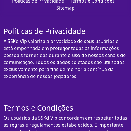
Políticas de Privacidade
Termos e Condições
Sitemap
Políticas de Privacidade
A 55Kd Vip valoriza a privacidade de seus usuários e
está empenhada em proteger todas as informações
pessoais fornecidas durante o uso de nossos canais de
comunicação. Todos os dados coletados são utilizados
exclusivamente para fins de melhoria contínua da
experiência de nossos jogadores.
Termos e Condições
Os usuários da 55Kd Vip concordam em respeitar todas
as regras e regulamentos estabelecidos. É importante