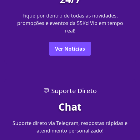
Fique por dentro de todas as novidades,
promoções e eventos da 55Kd Vip em tempo
real!
Ver Notícias
💬 Suporte Direto
Chat
Suporte direto via Telegram, respostas rápidas e
atendimento personalizado!