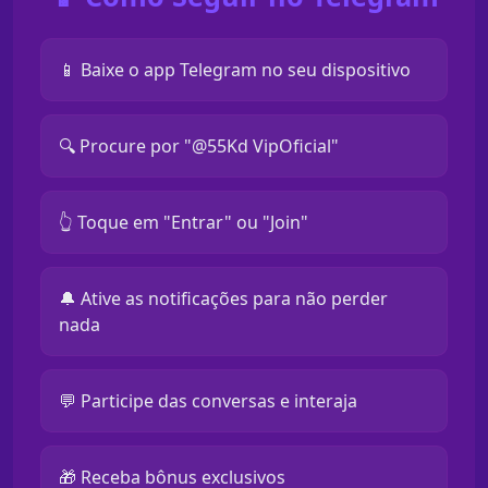
📱 Baixe o app Telegram no seu dispositivo
🔍 Procure por "@55Kd VipOficial"
👆 Toque em "Entrar" ou "Join"
🔔 Ative as notificações para não perder
nada
💬 Participe das conversas e interaja
🎁 Receba bônus exclusivos