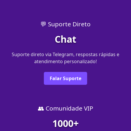
💬 Suporte Direto
Chat
Suporte direto via Telegram, respostas rápidas e
atendimento personalizado!
Falar Suporte
👥 Comunidade VIP
1000+