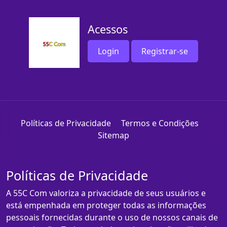
Acessos
Login
Registrar-se
Políticas de Privacidade
Termos e Condições
Sitemap
Políticas de Privacidade
A 55C Com valoriza a privacidade de seus usuários e
está empenhada em proteger todas as informações
pessoais fornecidas durante o uso de nossos canais de