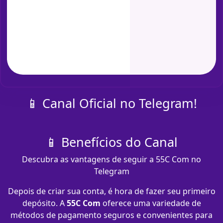
📱 Canal Oficial no Telegram!
📱 Benefícios do Canal
Descubra as vantagens de seguir a 55C Com no
Telegram
Depois de criar sua conta, é hora de fazer seu primeiro
depósito. A
55C Com
oferece uma variedade de
métodos de pagamento seguros e convenientes para