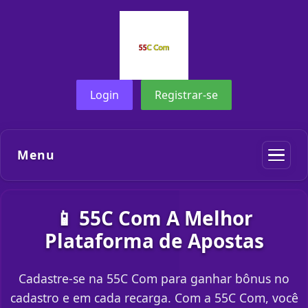
Login
Registrar-se
Menu
📱 55C Com A Melhor
Plataforma de Apostas
Cadastre-se na 55C Com para ganhar bônus no
cadastro e em cada recarga. Com a 55C Com, você