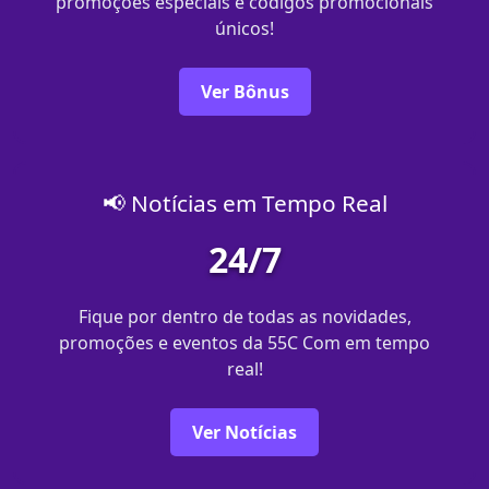
promoções especiais e códigos promocionais
únicos!
Ver Bônus
📢 Notícias em Tempo Real
24/7
Fique por dentro de todas as novidades,
promoções e eventos da 55C Com em tempo
real!
Ver Notícias