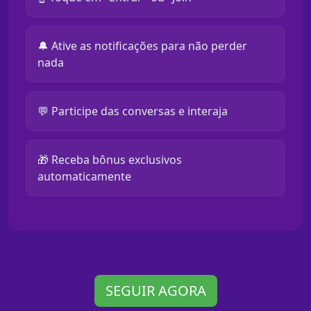
🔔 Ative as notificações para não perder
nada
💬 Participe das conversas e interaja
🎁 Receba bônus exclusivos
automaticamente
SEGUIR AGORA