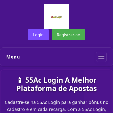
Login
Registrar-se
Menu
📱 55Ac Login A Melhor
Plataforma de Apostas
Cadastre-se na 55Ac Login para ganhar bônus no
cadastro e em cada recarga. Com a 55Ac Login,