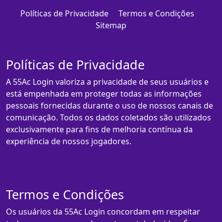
Políticas de Privacidade
Termos e Condições
Sitemap
Políticas de Privacidade
A 55Ac Login valoriza a privacidade de seus usuários e
está empenhada em proteger todas as informações
pessoais fornecidas durante o uso de nossos canais de
comunicação. Todos os dados coletados são utilizados
exclusivamente para fins de melhoria contínua da
experiência de nossos jogadores.
Termos e Condições
Os usuários da 55Ac Login concordam em respeitar