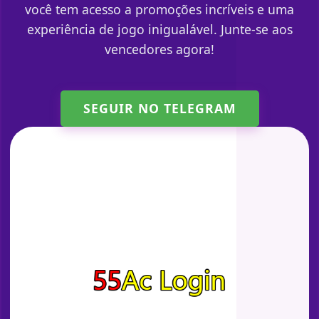
você tem acesso a promoções incríveis e uma
experiência de jogo inigualável. Junte-se aos
vencedores agora!
SEGUIR NO TELEGRAM