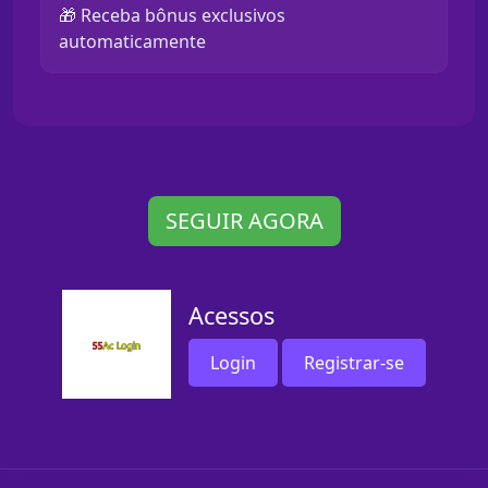
🎁 Receba bônus exclusivos
automaticamente
SEGUIR AGORA
Acessos
Login
Registrar-se