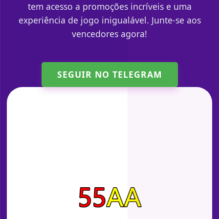
tem acesso a promoções incríveis e uma
experiência de jogo inigualável. Junte-se aos
vencedores agora!
SEGUIR NO TELEGRAM