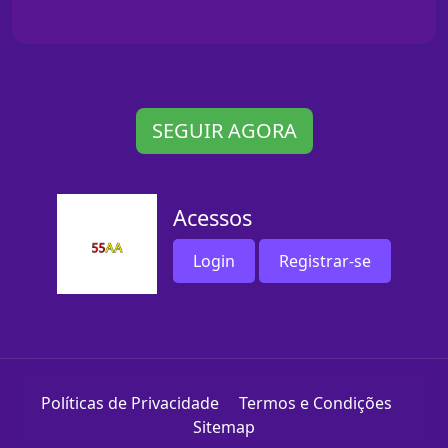
SEGUIR AGORA
Acessos
Login
Registrar-se
Políticas de Privacidade
Termos e Condições
Sitemap