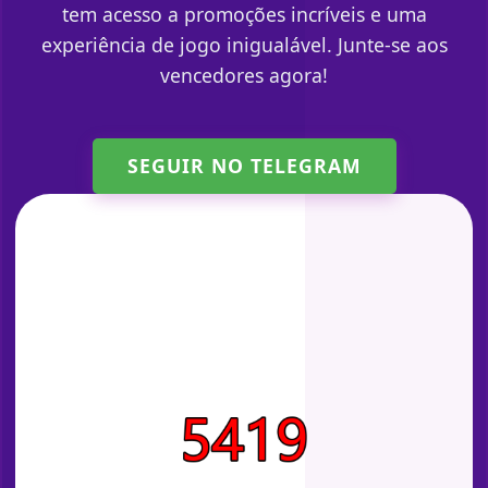
tem acesso a promoções incríveis e uma
experiência de jogo inigualável. Junte-se aos
vencedores agora!
SEGUIR NO TELEGRAM