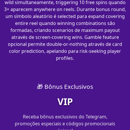
wild simultaneamente, triggering 10 free spins quando
3+ aparecem anywhere on reels. Durante bonus round,
um símbolo aleatório é selected para expand covering
entire reel quando winning combinations são
formadas, criando scenarios de maximum payout
através de screen-covering wins. Gamble feature
opcional permite double-or-nothing através de card
color prediction, apelando para risk-seeking player
profiles.
🎁 Bônus Exclusivos
VIP
Receba bônus exclusivos do Telegram,
promoções especiais e códigos promocionais