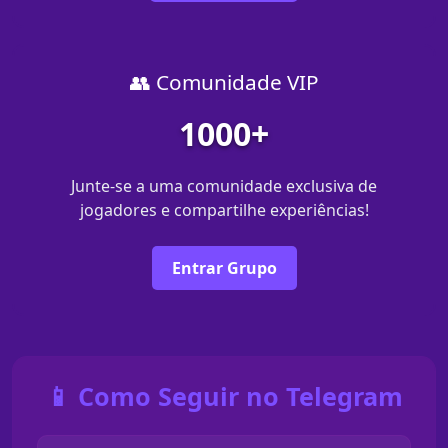
👥 Comunidade VIP
1000+
Junte-se a uma comunidade exclusiva de
jogadores e compartilhe experiências!
Entrar Grupo
📱 Como Seguir no Telegram