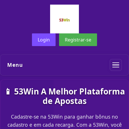
Login
Registrar-se
Menu
📱 53Win A Melhor Plataforma
de Apostas
Cadastre-se na 53Win para ganhar bônus no
cadastro e em cada recarga. Com a 53Win, você