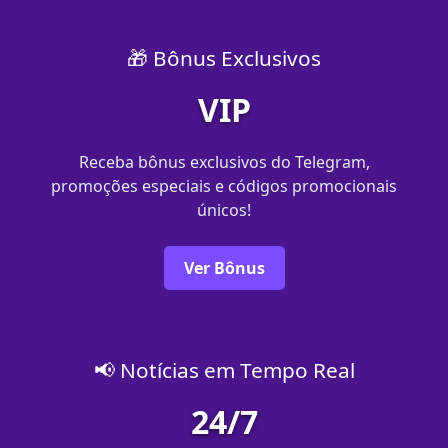
🎁 Bônus Exclusivos
VIP
Receba bônus exclusivos do Telegram,
promoções especiais e códigos promocionais
únicos!
Ver Bônus
📢 Notícias em Tempo Real
24/7