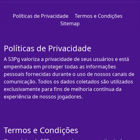
Políticas de Privacidade
Termos e Condições
Sitemap
Políticas de Privacidade
A 53Pg valoriza a privacidade de seus usuários e está
empenhada em proteger todas as informações
pessoais fornecidas durante o uso de nossos canais de
comunicação. Todos os dados coletados são utilizados
exclusivamente para fins de melhoria contínua da
experiência de nossos jogadores.
Termos e Condições