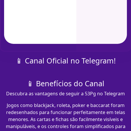
📱 Canal Oficial no Telegram!
📱 Benefícios do Canal
Descubra as vantagens de seguir a 53Pg no Telegram
Jogos como blackjack, roleta, poker e baccarat foram
redesenhados para funcionar perfeitamente em telas
menores. As cartas e fichas são facilmente visíveis e
manipuláveis, e os controles foram simplificados para