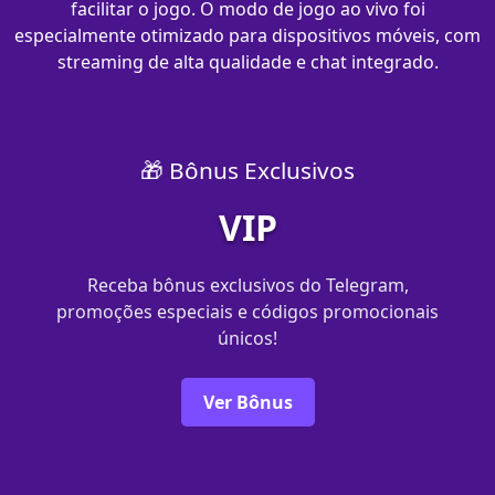
facilitar o jogo. O modo de jogo ao vivo foi
especialmente otimizado para dispositivos móveis, com
streaming de alta qualidade e chat integrado.
🎁 Bônus Exclusivos
VIP
Receba bônus exclusivos do Telegram,
promoções especiais e códigos promocionais
únicos!
Ver Bônus