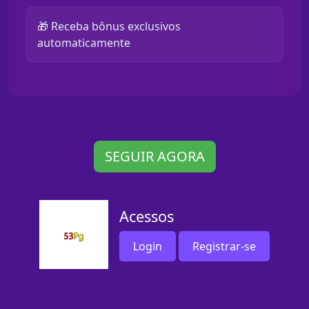
🎁 Receba bônus exclusivos
automaticamente
SEGUIR AGORA
Acessos
Login
Registrar-se