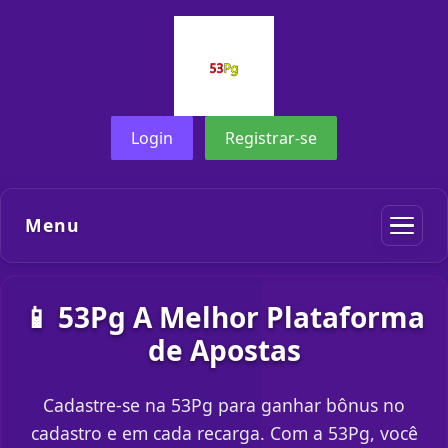
Login
Registrar-se
Menu
📱 53Pg A Melhor Plataforma
de Apostas
Cadastre-se na 53Pg para ganhar bônus no
cadastro e em cada recarga. Com a 53Pg, você