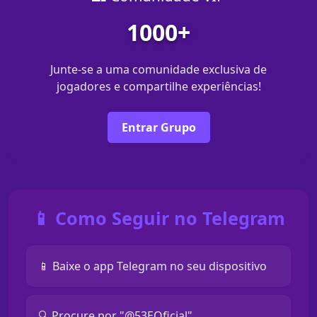
1000+
Junte-se a uma comunidade exclusiva de
jogadores e compartilhe experiências!
Entrar Grupo
📱 Como Seguir no Telegram
📱 Baixe o app Telegram no seu dispositivo
🔍 Procure por "@53EOficial"