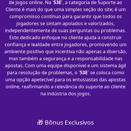
de jogos online. Na '
53E
', a categoria de Suporte ao
Cliente é mais do que uma simples seção do site; é um
compromisso contínuo para garantir que todos os
jogadores se sintam apoiados e valorizados,
independentemente de suas perguntas ou problemas.
Este dedicado enfoque no cliente ajuda a construir
confiança e lealdade entre jogadores, promovendo um
ambiente positivo que incentiva não apenas a diversão,
mas também a segurança e a responsabilidade nas
apostas. Com uma equipe disponível e um sistema ágil
para resolução de problemas, o '
53E
' se coloca como
uma opção apetecível para os entusiastas das apostas
online, reafirmando a relevância do suporte ao cliente
na indústria dos jogos.
🎁 Bônus Exclusivos