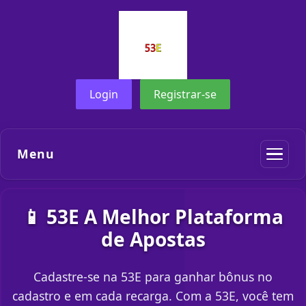
Login
Registrar-se
Menu
📱 53E A Melhor Plataforma
de Apostas
Cadastre-se na 53E para ganhar bônus no
cadastro e em cada recarga. Com a 53E, você tem