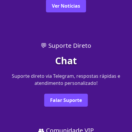
Ver Notícias
💬 Suporte Direto
Chat
Suporte direto via Telegram, respostas rápidas e
atendimento personalizado!
Falar Suporte
👥 Comunidade VIP