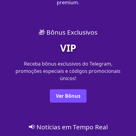
premium.
🎁 Bônus Exclusivos
VIP
Receba bônus exclusivos do Telegram,
promoções especiais e códigos promocionais
únicos!
Ver Bônus
📢 Notícias em Tempo Real