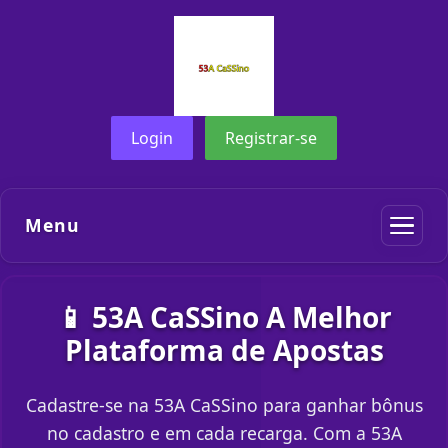
Login
Registrar-se
Menu
📱 53A CaSSino A Melhor
Plataforma de Apostas
Cadastre-se na 53A CaSSino para ganhar bônus
no cadastro e em cada recarga. Com a 53A