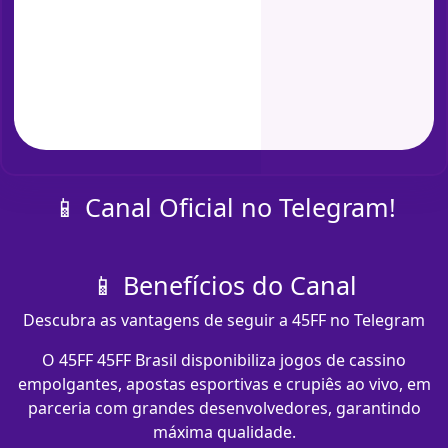
📱 Canal Oficial no Telegram!
📱 Benefícios do Canal
Descubra as vantagens de seguir a 45FF no Telegram
O 45FF 45FF Brasil disponibiliza jogos de cassino
empolgantes, apostas esportivas e crupiês ao vivo, em
parceria com grandes desenvolvedores, garantindo
máxima qualidade.