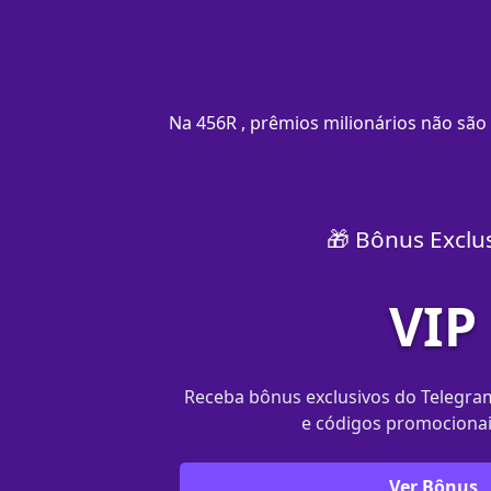
Na 456R , prêmios milionários não são 
🎁 Bônus Exclu
VIP
Receba bônus exclusivos do Telegra
e códigos promocionai
Ver Bônus