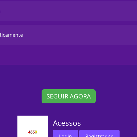
a
aticamente
SEGUIR AGORA
Acessos
Login
Registrar-se