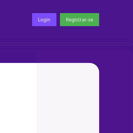
Login
Registrar-se