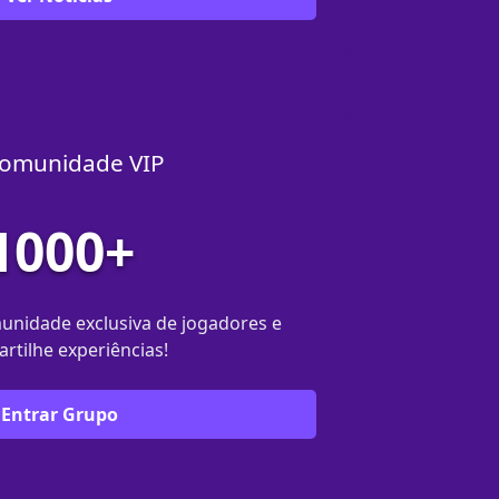
Comunidade VIP
1000+
unidade exclusiva de jogadores e
rtilhe experiências!
Entrar Grupo